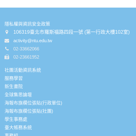
:::
隱私權與資訊安全政策
106319臺北市羅斯福路四段一號 (第一行政大樓102室)
activity@ntu.edu.tw
02-33662066
02-23661952
社團活動資訊系統
服務學習
新生書院
全球集思論壇
海報布旗欄位張貼(行政單位)
海報布旗欄位張貼(社團)
學生事務處
臺大帳務系統
事務組